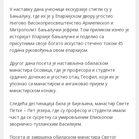
У наставку дана учесници екскурзије стигли су у
Бањалуку, где их је у Епархијском двору угостио
Његово Високопреосвештенство Архиепископ и
Митрополит бањалучки Јефрем. Том приликом изнео је
историјат Епархије бањалучке и поделио са
присутнима своје богато искуство стечено током 45
година руковођења овом епархијом.
Другог дана посета је настављена обиласком
манастира Осовица, где је професора и студенте
срдачно дочекао и угостио отац Теофил, који их је
упознао са манастиром и ангажовао пријем у
манастирском конаку.
Следећа дестинација била је Бијељина, манастир Свете
Петке – Пет језера, где су професор и студенти имали
част да се сусретну са умировљеним Епископом
зворничко-тузланским Василијем.
Посета је завршена обиласком манастира Светог