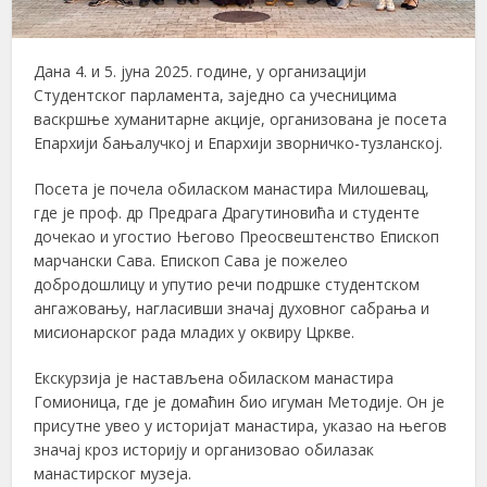
Дана 4. и 5. јуна 2025. године, у организацији
Студентског парламента, заједно са учесницима
васкршње хуманитарне акције, организована је посета
Епархији бањалучкој и Епархији зворничко-тузланској.
Посета је почела обиласком манастира Милошевац,
где је проф. др Предрага Драгутиновића и студенте
дочекао и угостио Његово Преосвештенство Епископ
марчански Сава. Епископ Сава је пожелео
добродошлицу и упутио речи подршке студентском
ангажовању, нагласивши значај духовног сабрања и
мисионарског рада младих у оквиру Цркве.
Екскурзија је настављена обиласком манастира
Гомионица, где је домаћин био игуман Методије. Он је
присутне увео у историјат манастира, указао на његов
значај кроз историју и организовао обилазак
манастирског музеја.