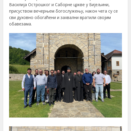
Василија Острошког и Саборне цркве у Бијељини,
присуством вечерњем богослужењу, након чега су се
сви духовно обогаћени и захвални вратили својим
обавезама.