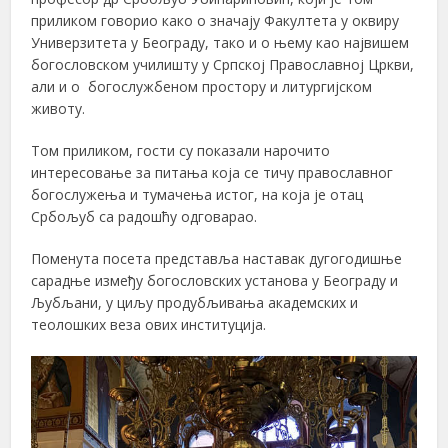
приликом говорио како о значају Факултета у оквиру
Универзитета у Београду, тако и о њему као највишем
богословском училишту у Српској Православној Цркви,
али и о богослужбеном простору и литургијском
животу.
Том приликом, гости су показали нарочито
интересовање за питања која се тичу православног
богослужења и тумачења истог, на која је отац
Србољуб са радошћу одговарао.
Поменута посета представља наставак дугогодишње
сарадње између богословских установа у Београду и
Љубљани, у циљу продубљивања академских и
теолошких веза ових институција.