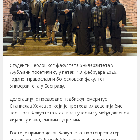
Студенти Теолошког факултета Универзитета у
Љубљани посетили су у петак, 13. фебруара 2026.
године, Православни богословски факултет
Универзитета у Београду.
Делегацију је предводио надбискуп емеритус
Станислав Хочевар, који је претходних деценија био
чест гост Факултета и активан учесник у међуцрквеном
дијалогу и академским сусретима.
Госте је примио декан Факултета, протопрезвитер
професор др Србољуб Убипариповић, који је том