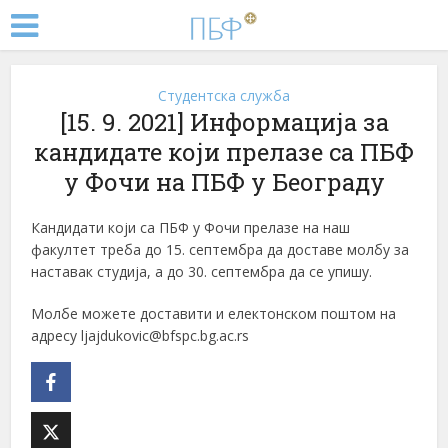
Студентска служба
[15. 9. 2021] Информација за
кандидате који прелазе са ПБФ
у Фочи на ПБФ у Београду
Кандидати који са ПБФ у Фочи прелазе на наш
факултет треба до 15. септембра да доставе молбу за
наставак студија, а до 30. септембра да се упишу.
Молбе можете доставити и електонском поштом на
адресу ljajdukovic@bfspc.bg.ac.rs