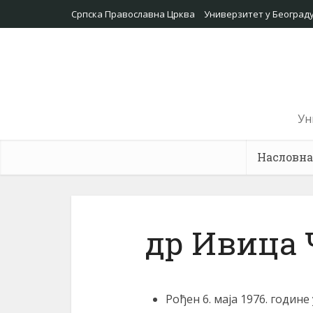
Српска Православна Црква
Универзитет у Београд
Ун
Насловна
др Ивица
Рођен 6. маја 1976. године