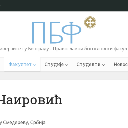
у
иверзитет у Београду - Православни богословски факул
Факултет
Студије
Студенти
Новос
 Чаировић
 у Смедереву, Србија