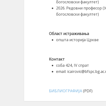
богословски факултет)
2026. Редовни професор (
богословски факултет)
Област истраживања
oпшта историја Цркве
Контакт
соба 424, IV спрат
email: icairovic@bfspc.bg.ac.
БИБЛИОГРАФИЈА
(PDF)