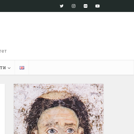
тет
ти