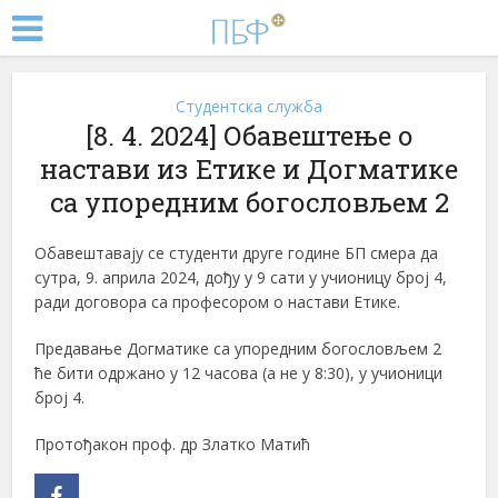
Студентска служба
[8. 4. 2024] Обавештење о
настави из Етике и Догматике
са упоредним богословљем 2
Обавештавају се студенти друге године БП смера да
сутра, 9. априла 2024, дођу у 9 сати у учионицу број 4,
ради договора са професором о настави Етике.
Предавање Догматике са упоредним богословљем 2
ће бити одржано у 12 часова (а не у 8:30), у учионици
број 4.
Протођакон проф. др Златко Матић