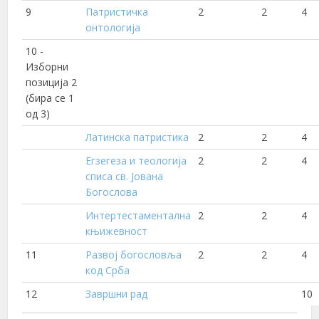
9
Патристичка
2
2
4
онтологија
10 -
Изборни
позиција 2
(бира се 1
од 3)
Латинска патристика
2
2
4
Егзегеза и теологија
2
2
4
списа св. Јована
Богослова
Интертестаментална
2
2
4
књижевност
11
Развој богословља
2
2
4
код Срба
12
Завршни рад
10