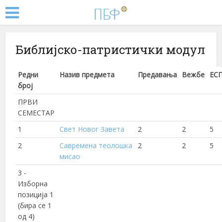
Библијско-патристички модул
Редни
Назив предмета
Предавања
Вежбе
ЕС
број
ПРВИ
СЕМЕСТАР
1
Свет Новог Завета
2
2
5
2
Савремена теолошка
2
2
5
мисао
3 -
Изборна
позиција 1
(бира се 1
од 4)