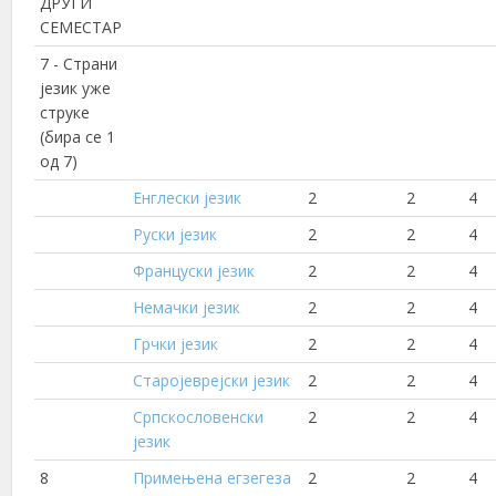
ДРУГИ
СЕМЕСТАР
7 - Страни
језик уже
струке
(бира се 1
од 7)
Енглески језик
2
2
4
Руски језик
2
2
4
Француски језик
2
2
4
Немачки језик
2
2
4
Грчки језик
2
2
4
Старојеврејски језик
2
2
4
Српскословенски
2
2
4
језик
8
Примењена егзегеза
2
2
4