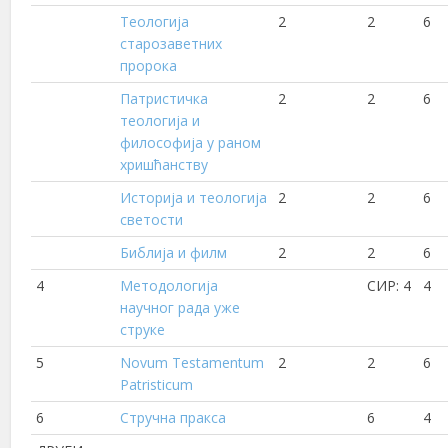
Теологија
2
2
6
старозаветних
пророка
Патристичка
2
2
6
теологија и
философија у раном
хришћанству
Историја и теологија
2
2
6
светости
Библија и филм
2
2
6
4
Методологија
СИР: 4
4
научног рада уже
струке
5
Novum Testamentum
2
2
6
Patristicum
6
Стручна пракса
6
4