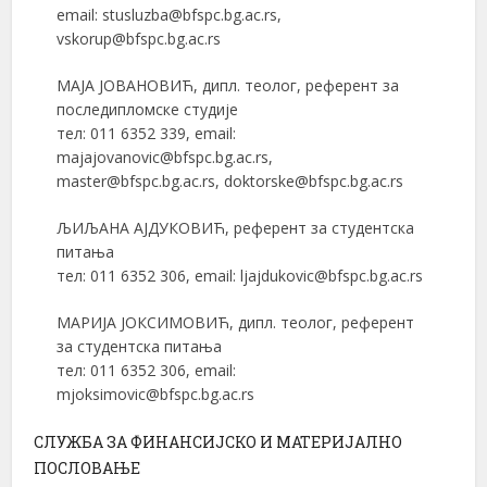
email: stusluzba@bfspc.bg.ac.rs,
vskorup@bfspc.bg.ac.rs
МАЈА ЈОВАНОВИЋ, дипл. теолог, референт за
последипломске студије
тел: 011 6352 339, email:
majajovanovic@bfspc.bg.ac.rs,
master@bfspc.bg.ac.rs, doktorske@bfspc.bg.ac.rs
ЉИЉАНА АЈДУКОВИЋ, референт за студентска
питања
тел: 011 6352 306, email: ljajdukovic@bfspc.bg.ac.rs
МАРИЈА ЈОКСИМОВИЋ, дипл. теолог, референт
за студентска питања
тел: 011 6352 306, email:
mjoksimovic@bfspc.bg.ac.rs
СЛУЖБА ЗА ФИНАНСИЈСКО И МАТЕРИЈАЛНО
ПОСЛОВАЊЕ