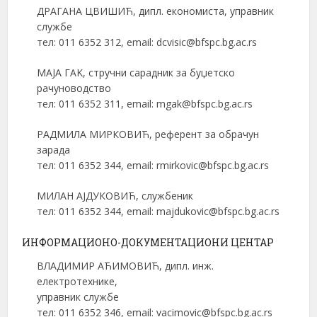
ДРАГАНА ЦВИШИЋ, дипл. економиста, управник
службе
тел: 011 6352 312, email: dcvisic@bfspc.bg.ac.rs
МAJA ГAK, стручни сарадник за буџетско
рачуноводство
тел: 011 6352 311, email: mgak@bfspc.bg.ac.rs
РАДМИЛА МИРКОВИЋ, референт за обрачун
зарада
тел: 011 6352 344, email: rmirkovic@bfspc.bg.ac.rs
МИЛАН АЈДУКОВИЋ, службеник
тел: 011 6352 344, email: majdukovic@bfspc.bg.ac.rs
ИНФОРМАЦИОНО-ДОКУМЕНТАЦИОНИ ЦЕНТАР
ВЛАДИМИР АЋИМОВИЋ, дипл. инж.
електротехнике,
управник службе
тел: 011 6352 346, email: vacimovic@bfspc.bg.ac.rs