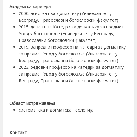
Академска каријера
2000. асистент за Догматику (Универзитет у
Београду, Православни богословски факултет)
2015. доцент на Катедри за догматику за предмет
Увод у богословље (Универзитет у Београду,
Православни богословски факултет)
2019. ванредни професор на Катедри за догматику
за предмет Увод у богословље (Универзитет у
Београду, Православни богословски факултет)
2023. редовни професор на Катедри за догматику
за предмет Увод у богословље (Универзитет у
Београду, Православни богословски факултет)
Област истраживања
систематскa и догматскa теологија
Контакт