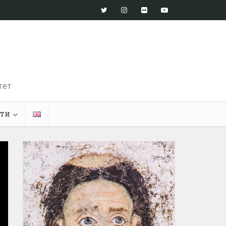
тет
ти