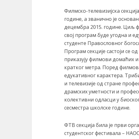
Филмско-телевизијска секција 
године, а званично је основан
децембра 2015. године. Циљ ф
свој програм буде угодна и е
студенте Правословног богос
Програм секције састоји се од
приказују филмови домаћих и 
кратког метра. Поред филмова
едукативног карактера. Триби
и телевизије од стране профе
драмских уметности и професо
колективни одласци у биоскоп
сесместра школске године.
ФТВ секција била је први ор
студентског фестивала – НАОС 