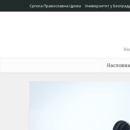
Српска Православна Црква
Универзитет у Београд
Ун
Насловна