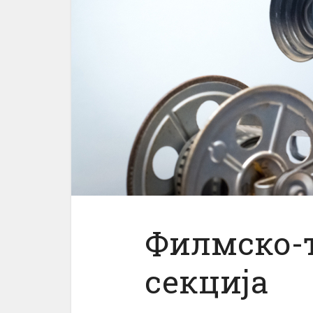
Филмско-т
секција