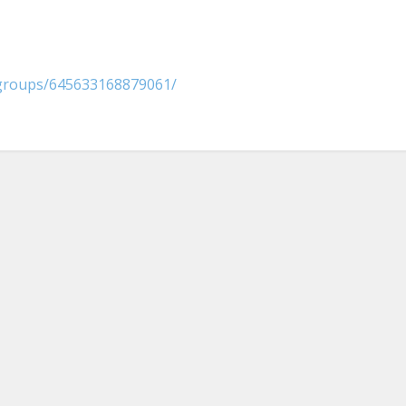
/groups/645633168879061/