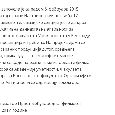
започела је са радом 6. фебруара 2015.
а од стране Наставно-научног већа 17.
илмско-телевизијске секције јесте да кроз
дукативна ваннаставна активност за
ловског факултета Универзитета у Београду.
 пројекција и трибина. На пројекцијама се
страних продукција дугог, средњег и
, приказују се телевизијске емисије
не се воде на разне теме из области филма
сора са Академије уметности, Факултета
ра са Богословског факултета. Организују се
е. Активности се одржавају током оба
ганизатор Првог међународног филмског
2017. године.