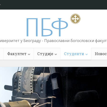
у
иверзитет у Београду - Православни богословски факул
Факултет
Студије
Студенти
Новос