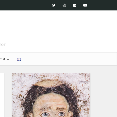
тет
ти