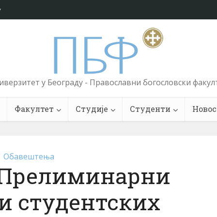
у
иверзитет у Београду - Православни богословски факул
Факултет
Студије
Студенти
Новос
Обавештења
22] Прелиминарни
и студентских