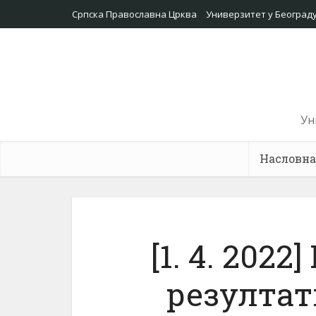
Српска Православна Црква
Универзитет у Београд
Ун
Насловна
[1. 4. 20
резултат