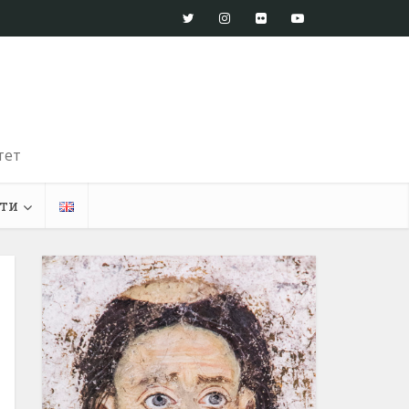
тет
ти