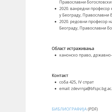
Православни богословски
2020. ванредни професор 
у Београду, Православни 
2020. редовни професор н
Београду, Православни бо
Област истраживања
канонско право, државно-
Контакт
соба 425, IV спрат
email: zdevrnja@bfspc.bg.ac.
БИБЛИОГРАФИЈА
(PDF)