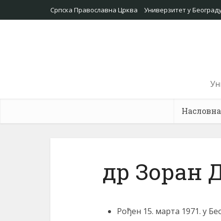
Српска Православна Црква
Универзитет у Београд
Ун
Насловна
др Зоран 
Рођен 15. марта 1971. у Бе