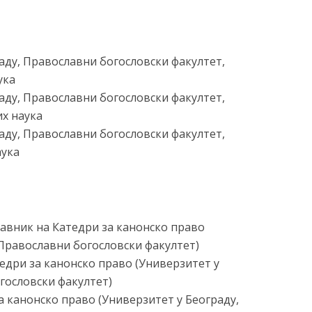
раду, Православни богословски факултет,
ука
раду, Православни богословски факултет,
х наука
раду, Православни богословски факултет,
аука
равник на Катедри за канонско право
 Православни богословски факултет)
тедри за канонско право (Универзитет у
гословски факултет)
а канонско право (Универзитет у Београду,