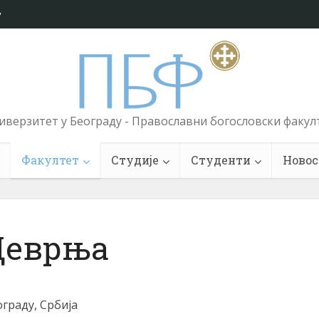
у
иверзитет у Београду - Православни богословски факул
Факултет
Студије
Студенти
Новос
Деврња
ограду, Србија