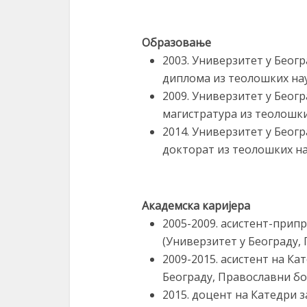
Образовање
2003. Универзитет у Беог
диплома из теолошких на
2009. Универзитет у Беог
магистратура из теолошки
2014. Универзитет у Беог
докторат из теолошких н
Академска каријера
2005-2009. асистент-прип
(Универзитет у Београду,
2009-2015. асистент на Ка
Београду, Православни бо
2015. доцент на Катедри з