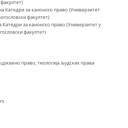
 факултет)
на Катедри за канонско право (Универзитет
богословски факултет)
а Катедри за канонско право (Универзитет у
гословски факултет)
црквено право, теологија људских права
rs