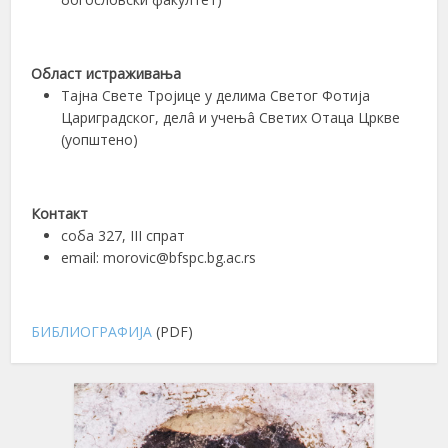
Област истраживања
Тајна Свете Тројице у делима Светог Фотија
Цариградског, делâ и учењâ Светих Отаца Цркве
(уопштено)
Контакт
соба 327, III спрат
email: morovic@bfspc.bg.ac.rs
БИБЛИОГРАФИЈА
(PDF)