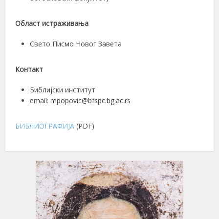
Област истраживања
Свето Писмо Новог Завета
Контакт
Библијски институт
email: mpopovic@bfspc.bg.ac.rs
БИБЛИОГРАФИЈА
(PDF)