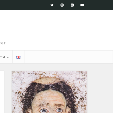
тет
ти