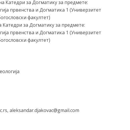
на Катедри за Догматику за предмете:
огија првенства и Догматика 1 (Универзитет
богословски факултет)
а Катедри за Догматику за предмете:
огија првенства и Догматика 1 (Универзитет
богословски факултет)
еологија
c.rs, aleksandar.djakovac@gmail.com