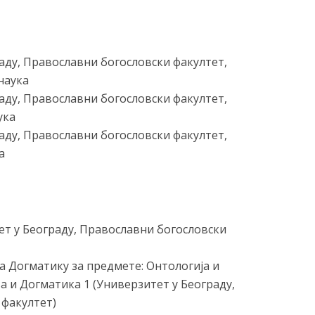
раду, Православни богословски факултет,
наука
раду, Православни богословски факултет,
ука
раду, Православни богословски факултет,
а
тет у Београду, Православни богословски
а Догматику за предмете: Онтологија и
а и Догматика 1 (Универзитет у Београду,
 факултет)