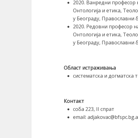
2020. Ванредни професор 
Онтологија и етика, Теол
у Београду, Православни 
2020. Редовни професор н
Онтологија и етика, Теол
у Београду, Православни 
Област истраживања
систематскa и догматскa т
Контакт
соба 223, II спрат
email: adjakovac@bfspc.bg.a