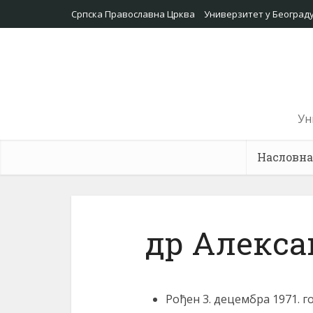
Српска Православна Црква
Универзитет у Београд
Ун
Насловна
др Алекса
Рођен 3. децембра 1971. г