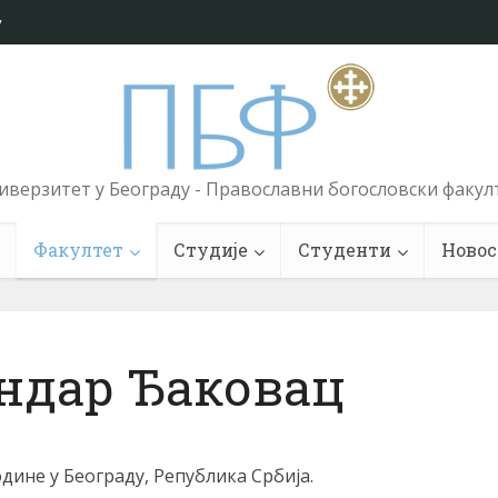
у
иверзитет у Београду - Православни богословски факул
Факултет
Студије
Студенти
Новос
ндар Ђаковац
одине у Београду, Република Србија.