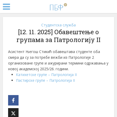
Студентска служба
[12. 11. 2025] Обавештење о
групама за Патрологију II
Асистент Његош Стикић обавештава студенте оба
смера да су за потребе вежби из Патрологије 2
организоване групе и ажурирани термини одржавања у
новој академској 2025/26. години.
Катихетске групе – Патрологија II
Пастирске групе – Патрологија II