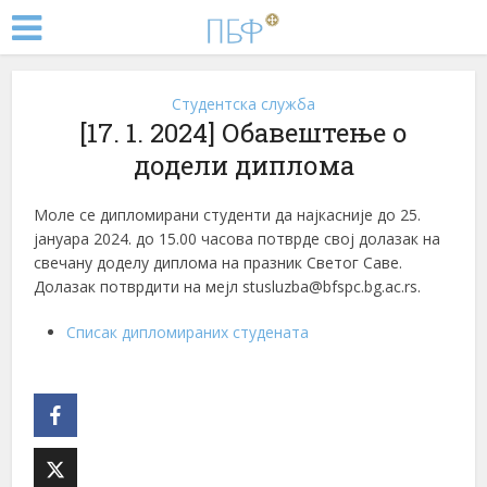
Студентска служба
[17. 1. 2024] Обавештење о
додели диплома
Моле се дипломирани студенти да најкасније до 25.
јануара 2024. до 15.00 часова потврде свој долазак на
свечану доделу диплома на празник Светог Саве.
Долазак потврдити на мејл stusluzba@bfspc.bg.ac.rs.
Списак дипломираних студената