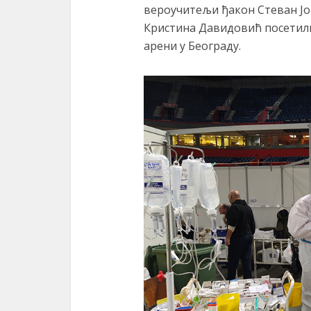
вероучитељи ђакон Стеван Ј
Кристина Давидовић посетил
арени у Београду.