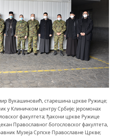
мир Вукашиновић, старешина цркве Ружице;
ник у Клиничком центру Србије; јеромонах
словског факултета; ђакони цркве Ружице
кан Православног богословског факултета,
авник Музеја Српске Православне Цркве;