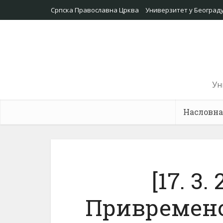
Српска Православна Црква
Универзитет у Београд
Ун
Насловна
[17. 3.
Привремено