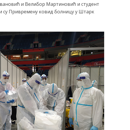
овановић и Велибор Мартиновић и студент
и су Привремену ковид болницу у Штарк