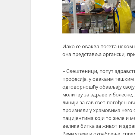
Иако се оваква посета неком
она представља органски, при
– Свештеници, попут здравст
професија, у оваквим тешким
одговорношћу обављају своју 
молитву за здраве и болесне, 
линији за сав свет погођен о
произнели у храмовима него с
пацијентима који то желе и 
велика битка за живот и здра
Речи утехе и охрабрење, спрем