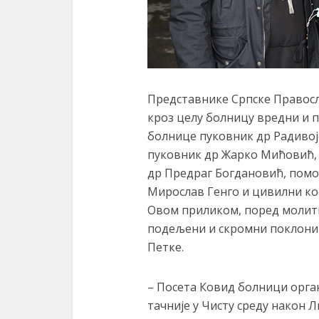
Представнике Српске Правосл
кроз целу болницу вредни и 
болнице пуковник др Радивој
пуковник др Жарко Мићовић,
др Предраг Богдановић, помо
Мирослав Генго и цивилни ко
Овом приликом, поред молит
подељени и скромни поклони –
Петке.
– Посета Ковид болници орган
тачније у Чисту среду након 