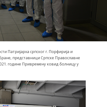
ти Патријарха српског г. Порфирија и
ране, представници Српске Православне
2021. године Привремену ковид болницу у