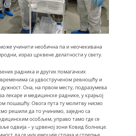
 може учинити необична па и неочекивана
родни, израз црквене делатности у свету.
вених радника и других помагачких
 временима са удвострученом ревношћу и
дужност. Она, на првом месту, подразумева
за лекаре и медицинске раднике, у крајњој
вом пошашћу. Овога пута ту молитву нисмо
мо решили да то учинимо, заједно са
медицинским особљем, управо тамо где се
вље одвија – у црвеној зони Ковид болнице.
ност да се чују емоције страха и стрепње,