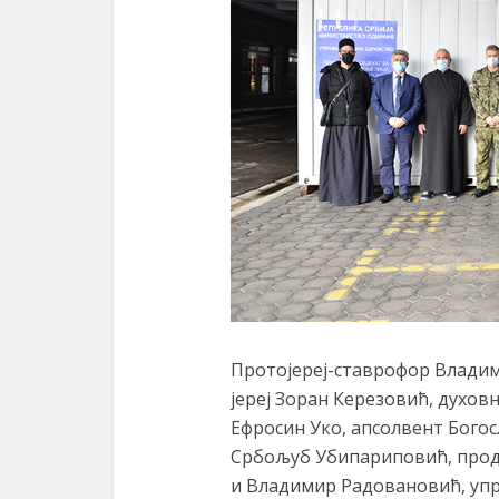
Протојереј-ставрофор Влади
јереј Зоран Керезовић, духов
Ефросин Уко, апсолвент Бого
Србољуб Убипариповић, проде
и Владимир Радовановић, упр