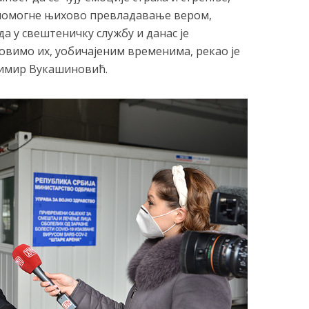
 помогне њихово превладавање вером,
а у свештеничку службу и данас је
зовимо их, уобичајеним временима, рекао је
димир Вукашиновић.