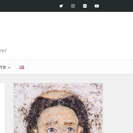
тет
ти