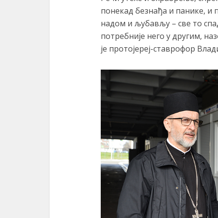
понекад безнађа и панике, и
надом и љубављу – све то спад
потребније него у другим, на
је протојереј-ставрофор Вла