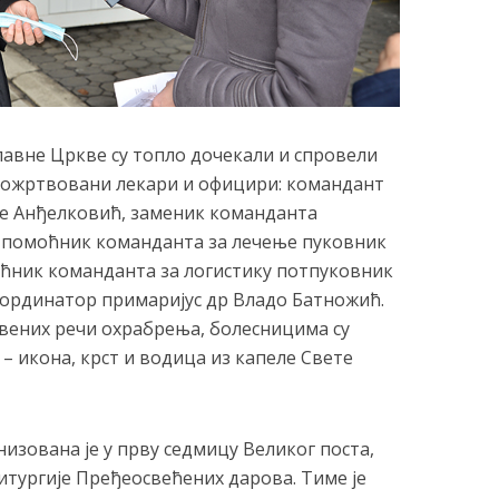
авне Цркве су топло дочекали и спровели
пожртвовани лекари и официри: командант
е Анђелковић, заменик команданта
 помоћник команданта за лечење пуковник
ћник команданта за логистику потпуковник
ординатор примаријус др Владо Батножић.
вених речи охрабрења, болесницима су
 икона, крст и водица из капеле Свете
изована је у прву седмицу Великог поста,
Литургије Пређеосвећених дарова. Тиме је