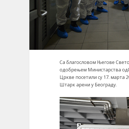
Са благословом Његове Светос
одобрењем Министарства одб
Цркве посетили су 17. марта 
Штарк арени у Београду.