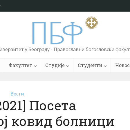
у
иверзитет у Београду - Православни богословски факул
Факултет
Студије
Студенти
Новос
Вести
 2021] Посета
ј ковид болници