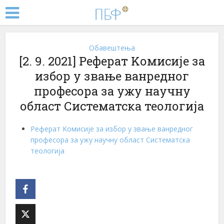
Обавештења
[2. 9. 2021] Реферат Kомисије за
избор у звање ванредног
професора за ужу научну
област Систематска теологија
Реферат Kомисије за избор у звање ванредног
професора за ужу научну област Систематска
теологија