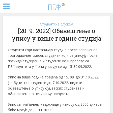
Студентска служба
[20. 9. 2022] Обавештење о
упису у више године студија
Студенти који настављају студије после завршеног
трогодишњег смера, студенти који се уписују после
прекида студирања и студенти који прелазе са
ПБФакултета у Фочи уписују се од 15-30.09.2022.
Упис на више године трајаћа од 15. 09. до 31.10.2022.
(за буџетске студенте до 7.10.2022.-видети
обавештење о упису буџетских студената и
обавештење о чекирању предмета)
Упис са плаћањем надокнаде у износу од 3500 динара
биће могућ до 30.11.2022.