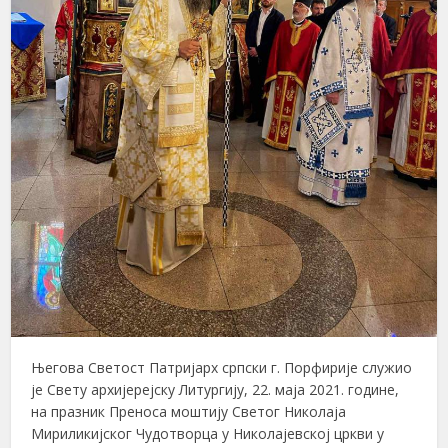
Његова Светост Патријарх српски г. Порфирије служио
је Свету архијерејску Литургију, 22. маја 2021. године,
на празник Преноса моштију Светог Николаја
Мириликијског Чудотворца у Николајевској цркви у