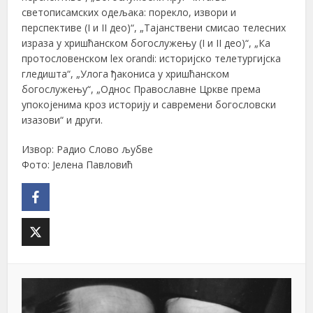
светописамских одељака: порекло, извори и
перспективе (I и II део)“, „Тајанствени смисао телесних
израза у хришћанском богослужењу (I и II део)“, „Ка
протословенском lex orandi: историјско телетургијска
гледишта“, „Улога ђакониса у хришћанском
богослужењу“, „Однос Православне Цркве према
упокојенима кроз историју и савремени богословски
изазови“ и други.
Извор: Радио Слово љубве
Фото: Јелена Павловић