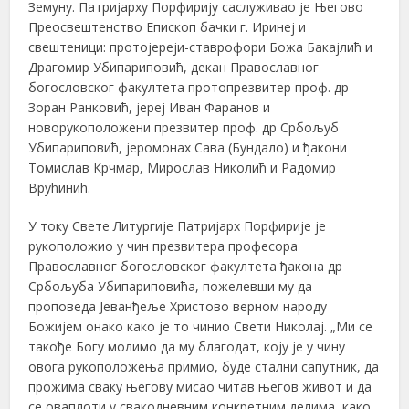
Земуну. Патријарху Порфирију саслуживао је Његово
Преосвештенство Епископ бачки г. Иринеј и
свештеници: протојереји-ставрофори Божа Бакајлић и
Драгомир Убипариповић, декан Православног
богословског факултета протопрезвитер проф. др
Зоран Ранковић, јереј Иван Фаранов и
новорукоположени презвитер проф. др Србољуб
Убипариповић, јеромонах Сава (Бундало) и ђакони
Томислав Крчмар, Мирослав Николић и Радомир
Врућинић.
У току Свете Литургије Патријарх Порфирије је
рукоположио у чин презвитера професора
Православног богословског факултета ђакона др
Србољуба Убипариповића, пожелевши му да
проповеда Јеванђеље Христово верном народу
Божијем онако како је то чинио Свети Николај. „Ми се
такође Богу молимо да му благодат, коју је у чину
овога рукоположења примио, буде стални сапутник, да
прожима сваку његову мисао читав његов живот и да
се оваплоти у свакодневним конкретним делима, како