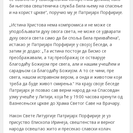
би његова свештеничка служба била њему на спасење
и на корист цркве“, поручио му је Патријарх Порфирије.
„Истина Христова нема компромиса и не може се
уподобљавати духу овога света, не може се удварати
духу овога света само да би споља била прихваћена“,
истакао је Патријарх Порфирије у својој беседи, а
затим је додао: „Та истина постоји да бисмо се
преображавали, а тај преображај се остварује
благодаћу Божијом пре свега, али и нашим учешћем и
сарадњом са благодаћу Божијом. А то се чини, пре
свега, нашом исправном вером, а онда и животом који
треба да буде живот смирења.“ На крају своје беседе
Патријарх је позвао сав верни народ да на Спасовдан
узму учешће у Литији, која ће у 19:00 часова кренути од
Вазнесењске цркве до Храма Светог Саве на Врачару.
Након Свете Литургије Патријарх Порфирије је уз
присуство Епископа Иринеја, свештенства и верног
народа освештао жито и пресекао славски колач.