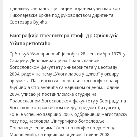
Данашњу свечаност је својим појањем улепшао хор
Николајевске цркве под руководством диригента
Светозара Вујића.
Биографија презвитера проф. др Србољуба
Убипариповића
Србољуб Убипариповић је рођен 28. септембра 1978. у
Сарајеву. Дипломирао је на Православном
богословском факултету Универзитета у Београду
2004. радом на тему „Улога лаоса у Цркви“ у оквиру
предмета Пастирско богословље код професора др
Љубивоја Стојановића са највишом оценом. Године
2004. уписао је постдипломске студије на
Православном богословском факултету у Београду, на
Богословско-практичном смеру, предмет Литургика,
које је успешно завршио 2007. одбранивши магистарску
тезу под насловом „Литургијско богословље
Посланице Јеврејима“ (ментор професор др Ненад
Милошевић), са највишом оценом. Године 2008.