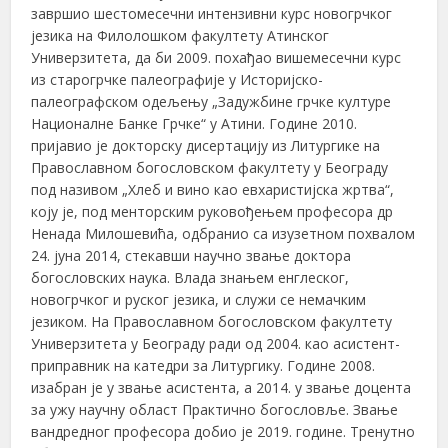
завршио шестомесечни интензивни курс новогрчког
језика на Филолошком факултету Атинског
Универзитета, да би 2009. похађао вишемесечни курс
из старогрчке палеографије у Историјско-
палеографском одељењу „Задужбине грчке културе
Националне Банке Грчке“ у Атини. Године 2010.
пријавио је докторску дисертацију из Литургике на
Православном богословском факултету у Београду
под називом „Хлеб и вино као евхаристијска жртва“,
коју је, под менторским руковођењем професора др
Ненада Милошевића, одбранио са изузетном похвалом
24. јуна 2014, стекавши научно звање доктора
богословских наука. Влада знањем енглеског,
новогрчког и руског језика, и служи се немачким
језиком. На Православном богословском факултету
Универзитета у Београду ради од 2004. као асистент-
приправник на катедри за Литургику. Године 2008.
изабран је у звање асистента, а 2014. у звање доцента
за ужу научну област Практично богословље. Звање
вандредног професора добио је 2019. године. Тренутно