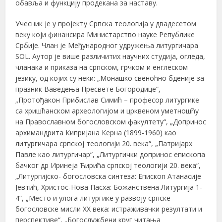
обавља и функцију продекана за наставу.
Учесник је у пројекту Српска теологија у двадесетом
веку који финансира Министарство науке Републике
Србије. Члан је Међународног удружења литургичара
SOL. Аутор је више различитих научних студија, огледа,
чланака и приказа на српском, грчком и енглеском
језику, од којих су неки: „Монашко свеноћно бденије за
празник Ваведења Пресвете Богородице“,
„Протођакон Прибислав Симић – професор литургике
са хришћанском археологијом и црквеном уметношћу
на Православном богословском факултету“, „Допринос
архимандрита Кипријана Керна (1899-1960) као
литургичара српској теологији 20. века“, „Патријарх
Павле као литургичар“, „Литургички допринос епископа
бачког др Иринеја Ћирића српској теологији 20. века“,
„Литургијско- богословска синтеза: Епископ Атанасије
Јевтић, Христос-Нова Пасха: Божанствена Литургија 1-
4“, „Место и улога литургике у развоју српске
богословске мисли XX века: истраживачки резултати и
перспективе“, „Богослужбени круг читања