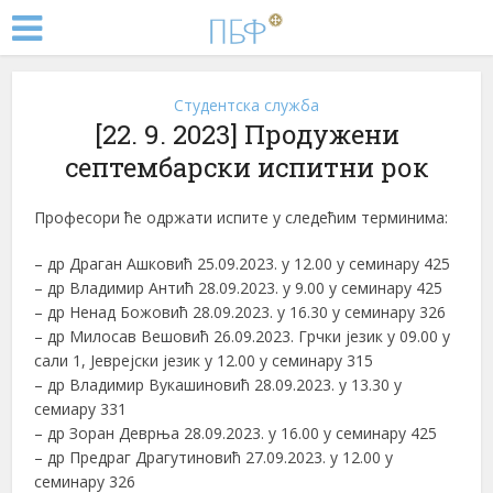
Студентска служба
[22. 9. 2023] Продужени
септембарски испитни рок
Професори ће одржати испите у следећим терминима:
– др Драган Ашковић 25.09.2023. у 12.00 у семинару 425
– др Владимир Антић 28.09.2023. у 9.00 у семинару 425
– др Ненад Божовић 28.09.2023. у 16.30 у семинару 326
– др Милосав Вешовић 26.09.2023. Грчки језик у 09.00 у
сали 1, Јеврејски језик у 12.00 у семинару 315
– др Владимир Вукашиновић 28.09.2023. у 13.30 у
семиару 331
– др Зоран Деврња 28.09.2023. у 16.00 у семинару 425
– др Предраг Драгутиновић 27.09.2023. у 12.00 у
семинару 326