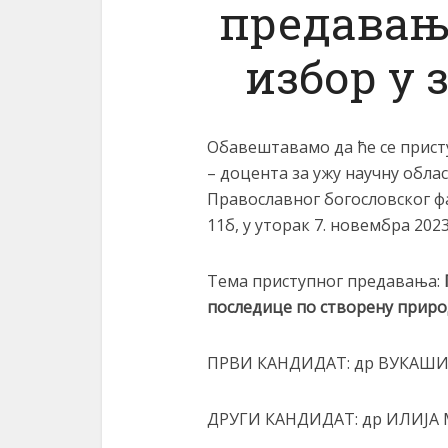
предавањ
избор у 
Обавештавамо да ће се прист
– доцента за ужу научну обла
Православног богословског фа
11б, у уторак 7. новембра 2023
Тема приступног предавања:
последице по створену приро
ПРВИ КАНДИДАТ: др ВУКАШИ
ДРУГИ КАНДИДАТ: др ИЛИЈА 