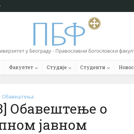
у
иверзитет у Београду - Православни богословски факул
Факултет
Студије
Студенти
Новос
Обавештења
023] Обавештење о
пном јавном