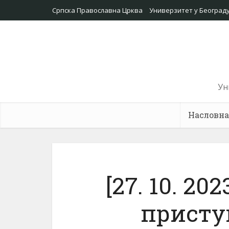
Српска Православна Црква
Универзитет у Београд
Ун
Насловна
[27. 10. 2
присту