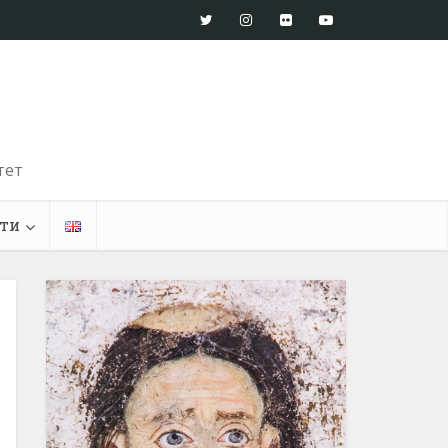
тет
ти