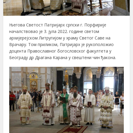
Његова Светост Патријарх српски г. Порфирије
началствовао је 3. јула 2022. године светом
архијерејском Литругијом у храму Светог Саве на
Врачару. Том приликом, Патријарх је рукоположио
доцента Православног богословског факултета у
Београду др Драгана Карана у свештени чин ђакона.