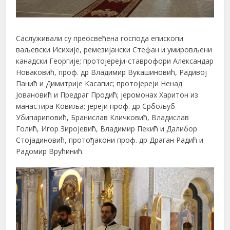
Саслуживали су преосвећена господа епископи
ваљевски Исихије, ремезијански Стефан и умировљени
канадски Георгије; протојереји-ставрофори Александар
Новаковић, проф. др Владимир Вукашиновић, Радивој
Панић и Димитрије Касапис; протојереји Ненад
Јовановић и Предраг Продић; јеромонах Харитон из
манастира Ковиља; јереји проф. др Србољуб
Убипариповић, Бранислав Кличковић, Владислав
Голић, Игор Зиројевић, Владимир Пекић и Далибор
Стојадиновић, протођакони проф. др Драган Радић и
Радомир Врућинић.