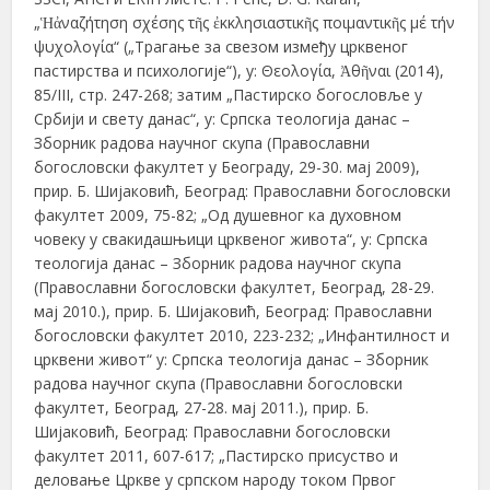
„Ἡἀναζήτηση σχέσης τῆς ἐκκλησιαστικῆς ποιμαντικῆς μέ τήν
ψυχολογία“ („Трагање за свезом између црквеног
пастирства и психологије“), у: Θεολογία, Ἀθῆναι (2014),
85/III, стр. 247-268; затим „Пастирско богословље у
Србији и свету данас“, у: Српска теологија данас –
Зборник радова научног скупа (Православни
богословски факултет у Београду, 29-30. мај 2009),
прир. Б. Шијаковић, Београд: Православни богословски
факултет 2009, 75-82; „Од душевног ка духовном
човеку у свакидашњици црквеног живота“, у: Српска
теологија данас – Зборник радова научног скупа
(Православни богословски факултет, Београд, 28-29.
мај 2010.), прир. Б. Шијаковић, Београд: Православни
богословски факултет 2010, 223-232; „Инфантилност и
црквени живот“ у: Српска теологија данас – Зборник
радова научног скупа (Православни богословски
факултет, Београд, 27-28. мај 2011.), прир. Б.
Шијаковић, Београд: Православни богословски
факултет 2011, 607-617; „Пастирско присуствo и
деловање Цркве у српском народу током Првог