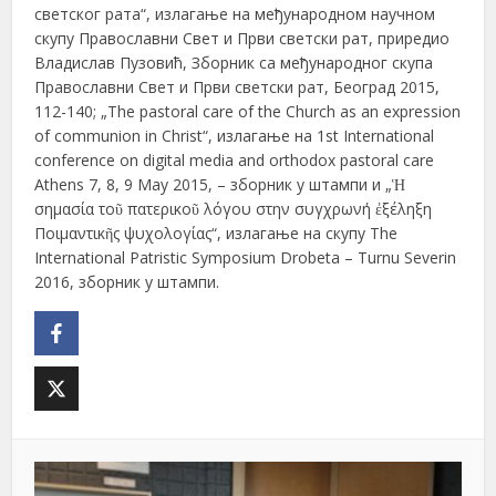
светског рата“, излагање на међународном научном
скупу Православни Свет и Први светски рат, приредио
Владислав Пузовић, Зборник са међународног скупа
Православни Свет и Први светски рат, Београд 2015,
112-140; „The pastoral care of the Church as an expression
of communion in Christ“, излагање на 1st International
conference on digital media and orthodox pastoral care
Athens 7, 8, 9 May 2015, – зборник у штампи и „Ἡ
σημασία τοῦ πατερικοῦ λόγου στην συγχρωνή ἐξέληξη
Ποιμαντικῆς ψυχολογίας“, излагање на скупу The
International Patristic Symposium Drobeta – Turnu Severin
2016, зборник у штампи.