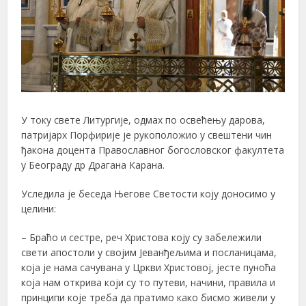
У току свете Литургије, одмах по освећењу дарова,
патријарх Порфирије је рукоположио у свештени чин
ђакона доцента Православног богословског факултета
у Београду др Драгана Карана.
Уследила је беседа Његове Светости коју доносимо у
целини:
– Браћо и сестре, реч Христова коју су забележили
свети апостоли у својим Јеванђељима и посланицама,
која је нама сачувана у Цркви Христовој, јесте пуноћа
која нам открива који су то путеви, начини, правила и
принципи које треба да пратимо како бисмо живели у