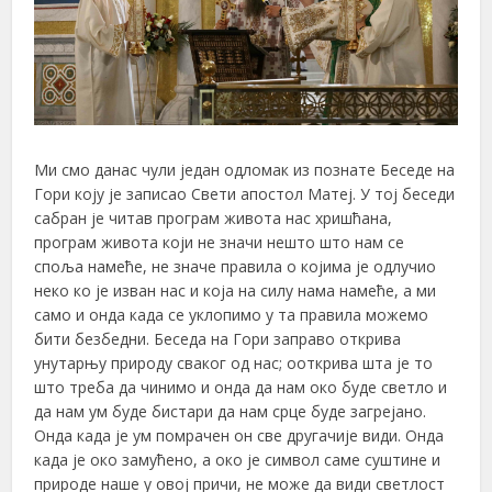
Ми смо данас чули један одломак из познате Беседе на
Гори коју је записао Свети апостол Матеј. У тој беседи
сабран је читав програм живота нас хришћана,
програм живота који не значи нешто што нам се
споља намеће, не значе правила о којима је одлучио
неко ко је изван нас и која на силу нама намеће, а ми
само и онда када се уклопимо у та правила можемо
бити безбедни. Беседа на Гори заправо открива
унутарњу природу сваког од нас; ооткрива шта је то
што треба да чинимо и онда да нам око буде светло и
да нам ум буде бистари да нам срце буде загрејано.
Онда када је ум помрачен он све другачије види. Онда
када је око замућено, а око је символ саме суштине и
природе наше у овој причи, не може да види светлост