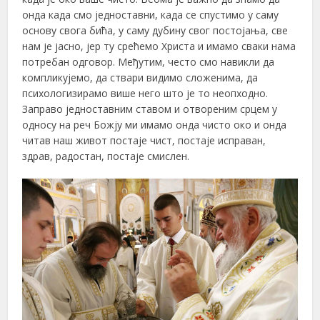
онда када смо једноставни, када се спустимо у саму
основу свога бића, у саму дубину свог постојања, све
нам је јасно, јер ту срећемо Христа и имамо сваки нама
потребан одговор. Међутим, често смо навикли да
компликујемо, да ствари видимо сложенима, да
психологизирамо више него што је то неопходно.
Заправо једноставним ставом и отвореним срцем у
односу на реч Божју ми имамо онда чисто око и онда
читав наш живот постаје чист, постаје исправан,
здрав, радостан, постаје смислен.