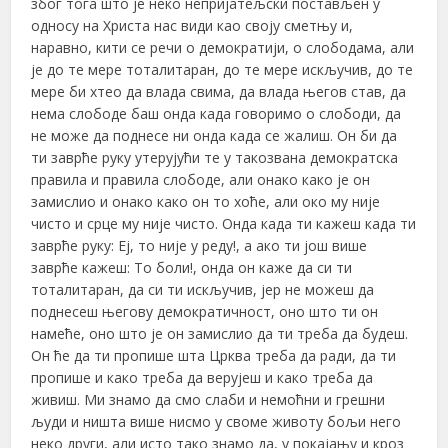
због тога што је неко непријатељски постављен у
односу на Христа нас види као своју сметњу и,
наравно, кити се речи о демократији, о слободама, али
је до те мере тоталитаран, до те мере искључив, до те
мере би хтео да влада свима, да влада његов став, да
нема слободе баш онда када говоримо о слободи, да
не може да поднесе ни онда када се жалиш. Он би да
ти заврће руку утерујући те у такозвана демократска
правила и правила слободе, али онако како је он
замислио и онако како он то хоће, али око му није
чисто и срце му није чисто. Онда када ти кажеш када ти
заврће руку: Еј, то није у реду!, а ако ти још више
заврће кажеш: То боли!, онда он каже да си ти
тоталитаран, да си ти искључив, јер не можеш да
поднесеш његову демократичност, оно што ти он
намеће, оно што је он замислио да ти треба да будеш.
Он ће да ти пропише шта Црква треба да ради, да ти
пропише и како треба да верујеш и како треба да
живиш. Ми знамо да смо слаби и немоћни и грешни
људи и ништа више нисмо у своме животу бољи него
неко други, али исто тако знамо да, у покајању и кроз