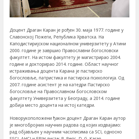
Доцент Драган Каран је рођен 30. маја 1977. године у
Славонској Пожеги, Република Хрватска. На
Каподистиријском националном универзитету у Атини
2000. године је завршио Православни богословски
факултет. На истом факултету је магистрирао 2004.
године и докторирао 2014. године. Област научног
истраживања доцента Карана је пастирско
богословље, патристика и пастирска психологија. Од
2007. године асистент је на катедри Пастирско
богословље на Православном богословском
факултету Универзитета у Београду, а 2014. године
добија место доцента на истој катедри.
Новорукоположени ђакон доцент Драган Каран аутор
је многобројних научних радова од којих издвајамо:
рад објављен у научним часописима са SCI, односно
SSCI, AHCI и ERIH листе: P. Peric, D. G. Karan,