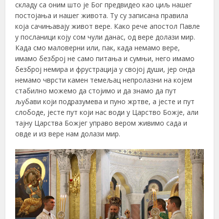
складу са оним што је Бог предвидео као циљ нашег
постојања и нашег живота. Ту су записана правила
која сачињавају живот вере. Како рече апостол Павле
у посланици коју сом чули данас, од вере долази мир.
Када смо маловерни или, пак, када немамо вере,
имамо безброј не само питања и сумњи, него имамо
безброј немира и фрустрација у својој души, јер онда
немамо чврсти камен темељац непролазни на којем
стабилно можемо да стојимо и да знамо да пут
љубави који подразумева и пуно жртве, а јесте и пут
слободе, јесте пут који нас води у Царство Божје, али
тајну Царства Божјег управо вером живимо сада и
овде и из вере нам долази мир.