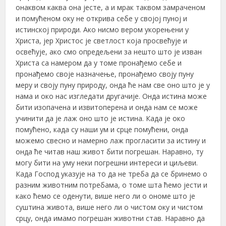
онаквом каква она јесте, а и мрак таквом замраченом
и помућеном оку не открива себе у својој пуној и
истинској природи. Ако нисмо вером укорењени у
Христа, јер Христос је светлост која просвећује и
освећује, ако смо опредељени за нешто што је изван
Христа са намером да у томе пронађемо себе и
пронађемо своје назначење, пронађемо своју пуну
меру и своју пуну природу, онда ће нам све оно што је у
нама и око нас изгледати другачије. Онда истина може
бити изопачена и извитоперена и онда нам се може
учинити да је лаж оно што је истина. Када је око
помућено, када су наши ум и срце помућени, онда
можемо свесно и намерно лаж прогласити за истину и
онда ће читав наш живот бити погрешан. Наравно, ту
могу бити на уму неки погрешни интереси и циљеви.
Када Господ указује на то да не треба да се бринемо о
разним животним потребама, о томе шта ћемо јести и
како ћемо се оденути, више него ли о ономе што је
суштина живота, више него ли о чистом оку и чистом
срцу, онда имамо погрешан животни став. Наравно да