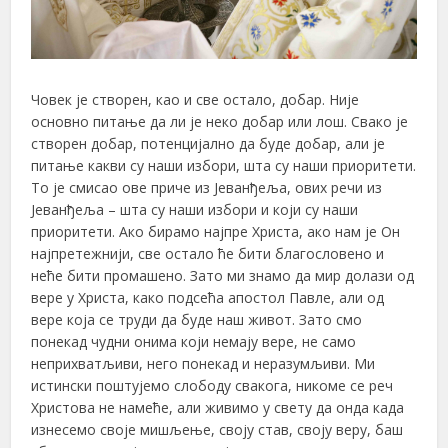
Човек је створен, као и све остало, добар. Није
основно питање да ли је неко добар или лош. Свако је
створен добар, потенцијално да буде добар, али је
питање какви су наши избори, шта су наши приоритети.
То је смисао ове приче из Јеванђеља, ових речи из
Јеванђеља – шта су наши избори и који су наши
приоритети. Ако бирамо најпре Христа, ако нам је Он
најпретежнији, све остало ће бити благословено и
неће бити промашено. Зато ми знамо да мир долази од
вере у Христа, како подсећа апостол Павле, али од
вере која се труди да буде наш живот. Зато смо
понекад чудни онима који немају вере, не само
неприхватљиви, него понекад и неразумљиви. Ми
истински поштујемо слободу свакога, никоме се реч
Христова не намеће, али живимо у свету да онда када
изнесемо своје мишљење, своју став, своју веру, баш