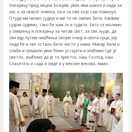
покајању пред лицем Божјим, увек има шансе и наде за
нас и за сваког човека, па и за ове које сам поменуо.
Отуда ми нисмо судије и ми то не смемо бити. Каквим
судом судимо, тако ће нам се и судити. Зато се молимо
у смирењу и покајању за читав свет, за све људе, да
сви иду путем чишћења својих очију и свога срца, јер
онда ће и све остало бити чисто у нама. Макар били и
слаби и грешили увек ћемо устајати и знаћемо где је
светло, знаћемо да је то Христос, наш Господ, наш
Спаситељ и сада и овде и у векове векова. Амин.