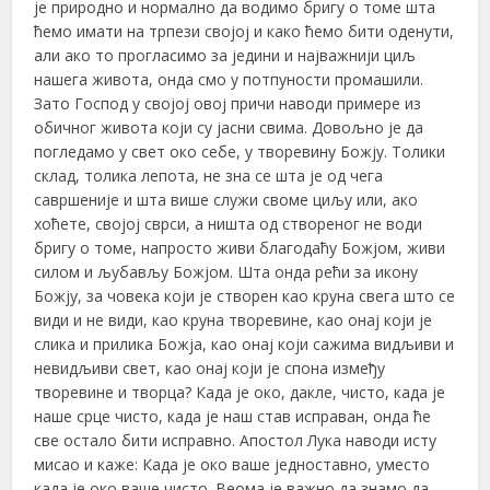
је природно и нормално да водимо бригу о томе шта
ћемо имати на трпези својој и како ћемо бити оденути,
али ако то прогласимо за једини и најважнији циљ
нашега живота, онда смо у потпуности промашили.
Зато Господ у својој овој причи наводи примере из
обичног живота који су јасни свима. Довољно је да
погледамо у свет око себе, у творевину Божју. Толики
склад, толика лепота, не зна се шта је од чега
савршеније и шта више служи своме циљу или, ако
хоћете, својој сврси, а ништа од створеног не води
бригу о томе, напросто живи благодаћу Божјом, живи
силом и љубављу Божјом. Шта онда рећи за икону
Божју, за човека који је створен као круна свега што се
види и не види, као круна творевине, као онај који је
слика и прилика Божја, као онај који сажима видљиви и
невидљиви свет, као онај који је спона између
творевине и творца? Када је око, дакле, чисто, када је
наше срце чисто, када је наш став исправан, онда ће
све остало бити исправно. Апостол Лука наводи исту
мисао и каже: Када је око ваше једноставно, уместо
када је око ваше чисто. Веома је важно да знамо да