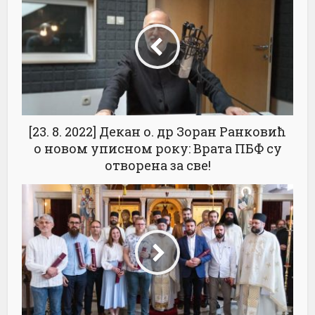
[23. 8. 2022] Декан о. др Зоран Ранковић
о новом уписном року: Врата ПБФ су
отворена за све!