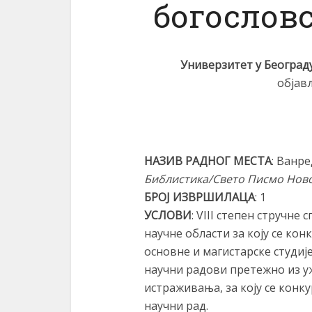
богослов
Универзитет у Београд
објав
НАЗИВ РАДНОГ МЕСТА
: Ванр
Библистика/Свето Писмо Ново
БРОЈ ИЗВРШИЛАЦА
: 1
УСЛОВИ
: VIII степен стручне
научне области за коју се кон
основне и магистарске студиј
научни радови претежно из у
истраживања, за коју се конку
научни рад.