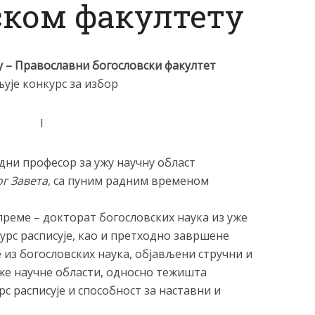
ском факултету
у – Православни богословски факултет
љује конкурс за избор
I
едни професор за ужу научну област
г Завета
, са пуним радним временом
 спреме – докторат богословских наука из уже
курс расписује, као и претходно завршене
е из богословских наука, објављени стручни и
же научне области, односно тежишта
рс расписује и способност за наставни и