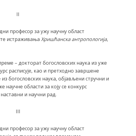
II
едни професор за ужу научну област
ште истраживања
Хришћанска антропологија
,
 спреме – докторат богословских наука из уже
курс расписује, као и претходно завршене
е из богословских наука, објављени стручни и
е научне области за коју се конкурс
а наставни и научни рад.
III
едни професор за ужу научну област