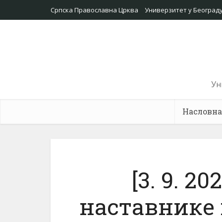
Српска Православна Црква
Универзитет у Београд
Ун
Насловна
[3. 9. 2
наставнике