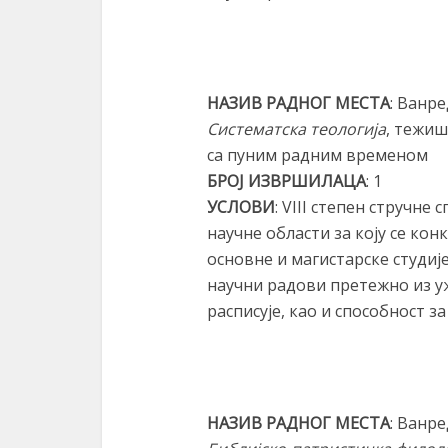
НАЗИВ РАДНОГ МЕСТА
: Ванр
Систематска теологија
, тежи
са пуним радним временом
БРОЈ ИЗВРШИЛАЦА
: 1
УСЛОВИ
: VIII степен стручне
научне области за коју се кон
основне и магистарске студиј
научни радови претежно из уж
расписује, као и способност з
НАЗИВ РАДНОГ МЕСТА
: Ванр