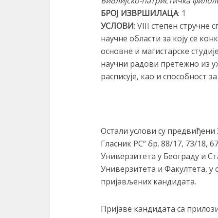
Библијско-патристичка филол
БРОЈ ИЗВРШИЛАЦА
: 1
УСЛОВИ
: VIII степен стручне
научне области за коју се кон
основне и магистарске студиј
научни радови претежно из уж
расписује, као и способност з
Остали услови су предвиђени
Гласник РС“ бр. 88/17, 73/18, 6
Универзитета у Београду и С
Универзитета и Факултета, у 
пријављених кандидата.
Пријаве кандидата са прилози