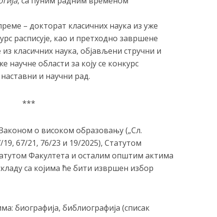
огија
, са пуним радним временом
 спреме – докторат класичних наука из уже
курс расписује, као и претходно завршене
е из класичних наука, објављени стручни и
е научне области за коју се конкурс
а наставни и научни рад.
***
 Законом о високом образовању („Сл.
7/19, 67/21, 76/23 и 19/2025), Статутом
татутом Факултета и осталим општим актима
складу са којима ће бити извршен избор
ма: биографија, библиографија (списак