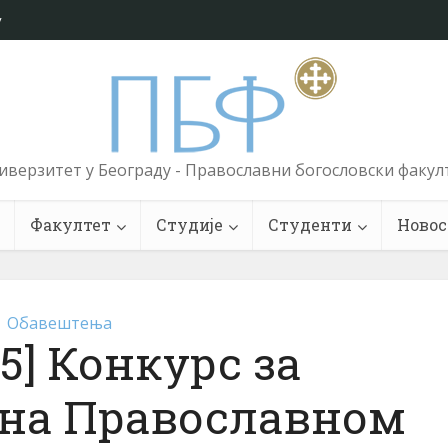
у
иверзитет у Београду - Православни богословски факул
Факултет
Студије
Студенти
Новос
Обавештења
025] Конкурс за
 на Православном