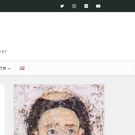
тет
ти