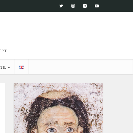
тет
ти