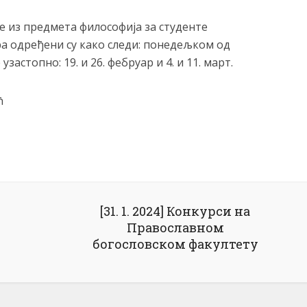
е из предмета философија за студенте
ра одређени су како следи: понедељком од
узастопно: 19. и 26. фебруар и 4. и 11. март.
ћ
[31. 1. 2024] Конкурси на
Православном
богословском факултету