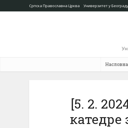
Српска Православна Црква
Универзитет у Београд
Ун
Насловна
[5. 2. 2
катедре 