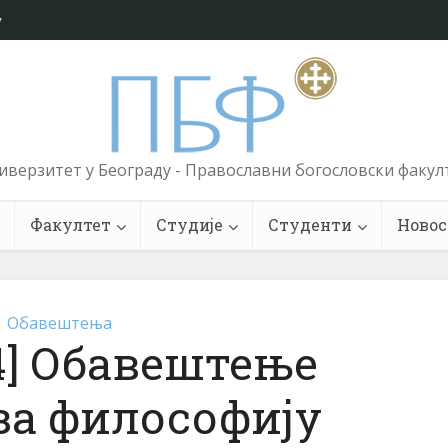
у
иверзитет у Београду - Православни богословски факул
Факултет
Студије
Студенти
Новос
Обавештења
024] Обавештење
за философију