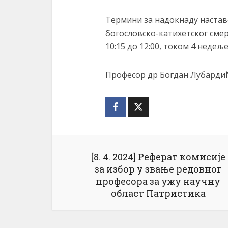
Термини за надокнаду настав
богословско-катихетског сме
10:15 до 12:00, током 4 недеље 
Професор др Богдан Лубарди
[8. 4. 2024] Реферат комисије
за избор у звање редовног
професора за ужу научну
област Патристика