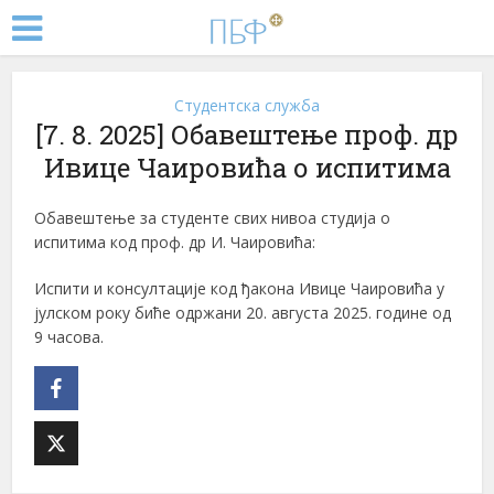
Студентска служба
[7. 8. 2025] Обавештење проф. др
Ивице Чаировића о испитима
Обавештење за студенте свих нивоа студија о
испитима код проф. др И. Чаировића:
Испити и консултације код ђакона Ивице Чаировића у
јулском року биће одржани 20. августа 2025. године од
9 часова.