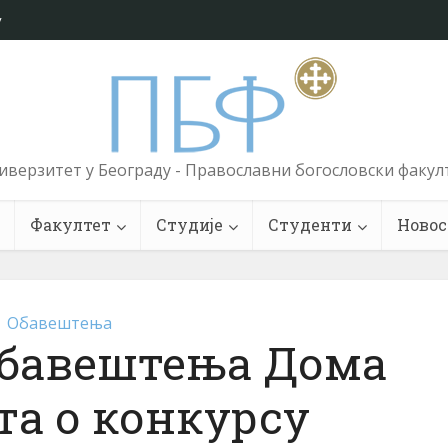
у
иверзитет у Београду - Православни богословски факул
Факултет
Студије
Студенти
Новос
Обавештења
] Обавештења Дома
та о конкурсу