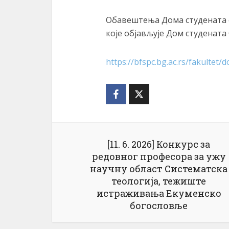
Обавештења Дома студената о
које објављује Дом студената
https://bfspc.bg.ac.rs/fakultet/
[11. 6. 2026] Конкурс за
редовног професора за ужу
научну област Систематска
теологија, тежиште
истраживања Екуменско
богословље