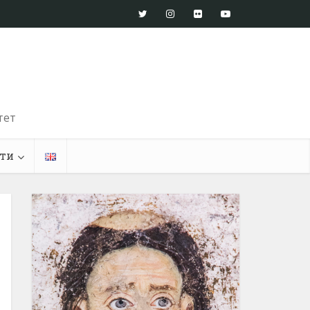
тет
ти