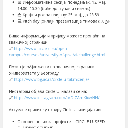
📅 Информативна сесија: понедељак, 12. мај,
14:00–15:30 (биће доступан и снимак)
📩 Крајњи рок за пријаву: 25. мај, до 23:59
💻 Pitch day (онлајн презентација тимова): 7. јун
Више информација и пријаву можете пронаћи на
званичној страници:
🔗
https://www.circle-u.eu/open-
campus/courses/university-of-pisa/ai-challenge.html
Позив је објављен и на званичној страници
Универзитета у Београду:
🔗
https://www.bg.ac.rs/circle-u-takmicenje/
Инстаграм објава Circle U. налази се на:
🔗
https://www.instagram.com/p/DJZAmKixwHN/
Актуелне прилике у оквиру Circle U. иницијативе:
Отворен позив за пројекте – CIRCLE U. SEED
FUNDING SCHEME