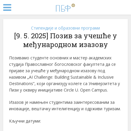
Стипендије и образовни програми
[9. 5. 2025] Позив за учешће у
међународном изазову
Позивамо студенте основних и мастер академских
студија Православног богословског факултета да се
пријаве за учешће у међународном изазову под
називом „AI Challenge: Building Sustainable & Inclusive
Destinations”, који организују колеге са Универзитета у
Пизи у оквиру иницијативе Circle U. Open Campus.
Изазов је намењен студентима заинтересованим за
иновације, вештачку интелигенцију и одрживи туризам.
Кључни датуми: