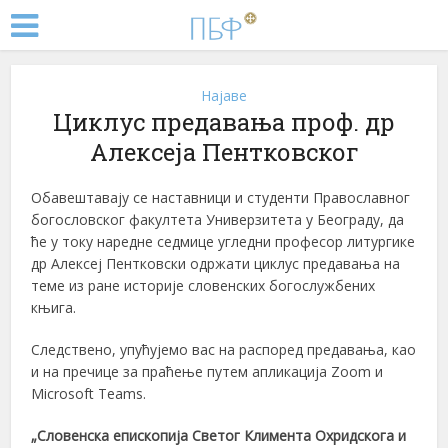
Најаве
Циклус предавања проф. др
Алексеја Пентковског
Обавештавају се наставници и студенти Православног
богословског факултета Универзитета у Београду, да
ће у току наредне седмице угледни професор литургике
др Алексеј Пентковски одржати циклус предавања на
теме из ране историје словенских богослужбених
књига.
Следствено, упућујемо вас на распоред предавања, као
и на пречице за праћење путем апликација Zoom и
Microsoft Teams.
„Словенска епископија Светог Климента Охридскога и