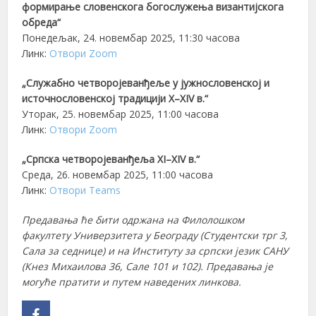
формирање словенскога богослужења византијскога
обреда“
Понедељак, 24. новембар 2025, 11:30 часова
Линк:
Отвори Zoom
„Служабно четворојеванђеље у јужнословенској и
источнословенској традицији X–XIV в.“
Уторак, 25. новембар 2025, 11:00 часова
Линк:
Отвори Zoom
„Српска четворојеванђеља XI–XIV в.“
Среда, 26. новембар 2025, 11:00 часова
Линк:
Отвори Teams
Предавања ће бити одржана на Филолошком
факултету Универзитета у Београду (Студентски трг 3,
Сала за седнице) и на Институту за српски језик САНУ
(Кнез Михаилова 36, Сале 101 и 102). Предавања је
могуће пратити и путем наведених линкова.