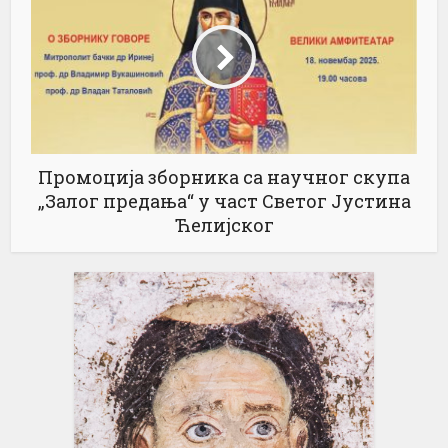
Промоција зборника са научног скупа
„Залог предања“ у част Светог Јустина
Ћелијског