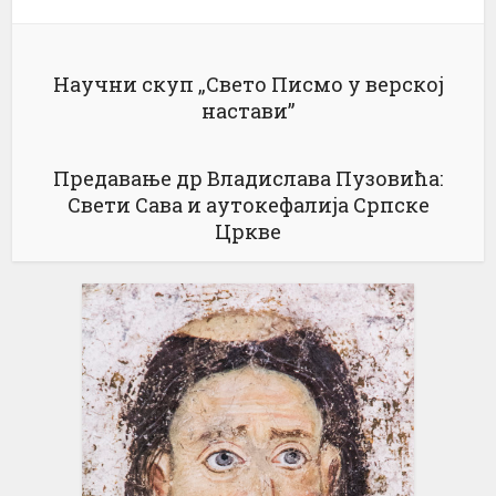
Научни скуп „Свето Писмо у верској
настави”
Предавање др Владислава Пузовића:
Свети Сава и аутокефалија Српске
Цркве