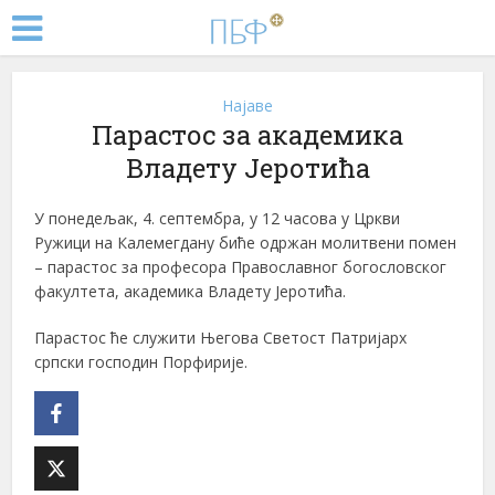
Најаве
Парастос за академика
Владету Јеротића
У понедељак, 4. септембра, у 12 часова у Цркви
Ружици на Калемегдану биће одржан молитвени помен
– парастос за професора Православног богословског
факултета, академика Владету Јеротића.
Парастос ће служити Његова Светост Патријарх
српски господин Порфирије.