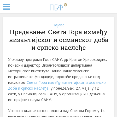
Најаве
Предавање: Света Гора између
византијског и османског доба
и српско наслеђе
У оквиру програма Гост САНУ, др Критон Хрисохоидис,
почасни директор Византолошког департмана
Историјског института Националне хеленске
истраживачке фондације, одржаће предавање под
насловом
Света Гора између византијског и османског
доба и српско наслеђе
, у понедељак, 27. маја, у 12
сати, у Свечаној сали САНУ, у организацији Одељења
историјских наука САНУ.
Успостављање српске власти над Светом Гором у 14.
веку није пореметило унутрашњи живот манастира,