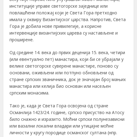
институције управе светогорске заједнице или
повлашћени положај који је Света Гора претходно
имала у оквиру Византијског царства. Напротив, Света
Гора је добила нове привилегије, а корисне
интервенције византијских царева су настављене и
проширене.
Од средине 14. века до првих деценија 15. века, четири
(или евентуално пет) манастира, који би се убрајали у
велике светогорске суверене манастире, поново су
основани, оживљени или потпуно обновљени од
стране српских званичника, док је значајан број мањих
манастира или келија био основан или насељен
српским монасима.
Тако је, када је Света Гора освојена од стране
Османлија 1423/24. године, српско присуство на Атосу
било снажно и изразито. Моћни српски полунезависни
или вазални локални владари или утицајне моћне
личности у кругу породице османског султана (нпр.