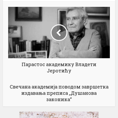
Парастос академику Владети
Јеротићу
Свечана академија поводом завршетка
издавања преписа „Душанова
законика”