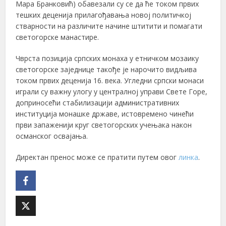
Мара Бранковић) обавезали су се да ће током првих
тешких деценија прилагођавања новој политичкој
стварности на различите начине штитити и помагати
светогорске манастире.
Чврста позиција српских монаха у етничком мозаику
светогорске заједнице такође је нарочито видљива
током првих деценија 16. века. Угледни српски монаси
играли су важну улогу у централној управи Свете Горе,
доприносећи стабилизацији административних
институција монашке државе, истовремено чинећи
први запаженији круг светогорских учењака након
османског освајања.
Директан пренос може се пратити путем овог
линка
.