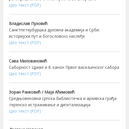
Цео текст (PDF)
Владислав Пузовић
Санктпетербуршка духовна академија и Срби:
историјски пут и богословско наслеђе
Цео текст (PDF)
Сава Миловановић
Саборност Цркве и 8. канон Првог васељенског сабора
Цео текст (PDF)
Зоран Ранковић / Маја Аћимовић
Средњовековна српска библиотечка и архивска грађа:
теренско истраживање и дигитализација
Цео текст (PDF)