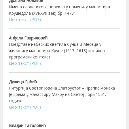
Драгана Новаков
Имена словенскога порекла у поменику манастира
Крушедола (XVI/XVII век) бр. 14731
Цео текст (PDF)
Анђела Гавриловић
Представе небеских светила Сунца и Месеца у
живопису манастира Крупе (1617–1618) и њихов
програмски контекст
Цео текст (PDF)
Душица Грбић
Литургија Светог Јована Златоустог – Препис монаха
Јефрема у манастиру Макру на Светој Гори 1551.
године
Цео текст (PDF)
Владан Таталовић