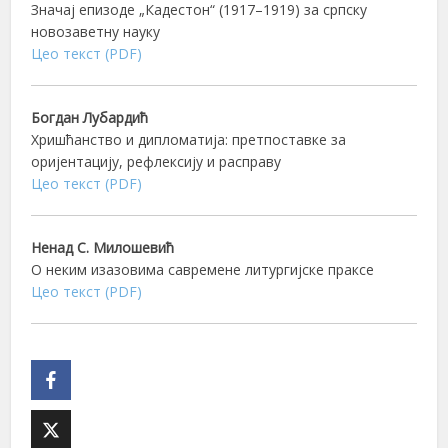
Значај епизоде „Кадестон“ (1917–1919) за српску
новозаветну науку
Цео текст (PDF)
Богдан Лубардић
Хришћанство и дипломатија: претпоставке за
оријентацију, рефлексију и расправу
Цео текст (PDF)
Ненад С. Милошевић
О неким изазовима савремене литургијске праксе
Цео текст (PDF)