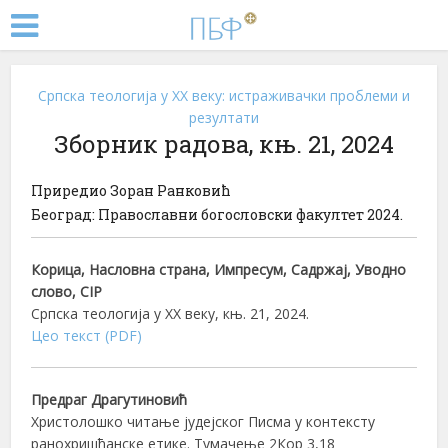
Српска теологија у XX веку: истраживачки проблеми и
резултати
Зборник радова, књ. 21, 2024
Приредио Зоран Ранковић
Београд: Православни богословски факултет 2024.
Корица, Насловна страна, Импресум, Садржај, Уводно
слово, CIP
Српска теологија у ХХ веку, књ. 21, 2024.
Цео текст (PDF)
Предраг Драгутиновић
Христолошко читање јудејског Писма у контексту
ранохришћанске етике. Тумачење 2Кор 3,18