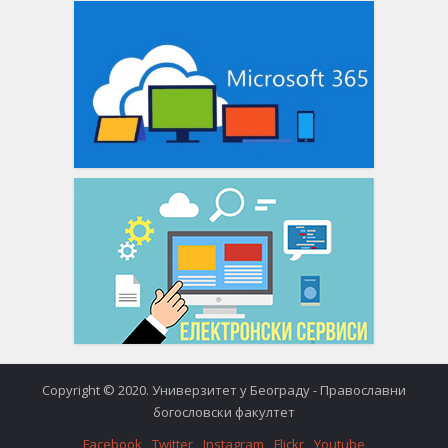
Copyright © 2020. Универзитет у Београду - Православни
богословски факултет
Facebook
Twitter
Instagram
Flickr
Youtube