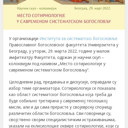
У организацији
Института за систематско богословље
Православног богословског факултета Универзитета у
Београду, у уторак, 29. марта 2022. године у малом
амфитеатру Факултета, одржан је научни скуп –
колоквијум под називом „Место сотириологије у
савременом систематском богословљу“.
Целодневни рад, предавања и дискусије, оправдали су
избор теме организатора. Сотириологија се показала
као област систематског богословља која треба да
буде озбиљно третирана у савременој теолошкој
мисли, али и да сама прерасте у својеврсну спојницу
различитих области богословља. Сви говорници су,
својствено својим специјалистичким истраживањима,
указали на еклисиолошке оквире сотириологије, који су