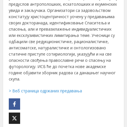
предуслов антрополошких, есхатолошких и екуменских
увида и закључака. Организатори са задовољством
констатују христоцентричност уочену у предавањима
својих докторанада, идентификовање Спаситеља и
спасења, али и превазилажење индивидуалистичких
или ексклузивистичких лимитирања теме. Учесници су
одбацили све редукционистичке, рационалистичке,
антисоматске, натуралистичке и онтологизовано
статичне приступе сотириологији, указујући и на све
опасности свођења православне речи о спасењу на
футорологију. ИСБ ће до почетка нове академске
године објавити зборник радова са данашњег научног
скупа.
> Веб страница одржаних предавања