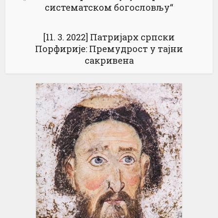
систематском богословљу“
[11. 3. 2022] Патријарх српски
Порфирије: Премудрост у тајни
сакривена