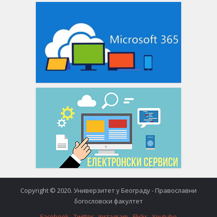
Copyright © 2020. Универзитет у Београду - Православни
богословски факултет
Facebook
Twitter
Instagram
Flickr
Youtube