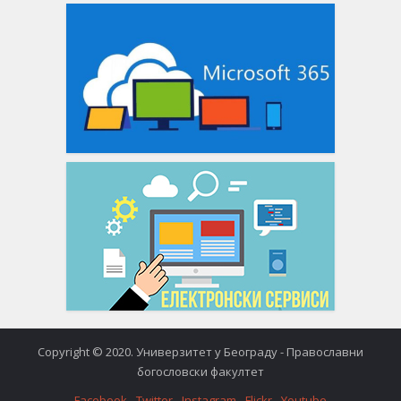
Copyright © 2020. Универзитет у Београду - Православни
богословски факултет
Facebook
Twitter
Instagram
Flickr
Youtube