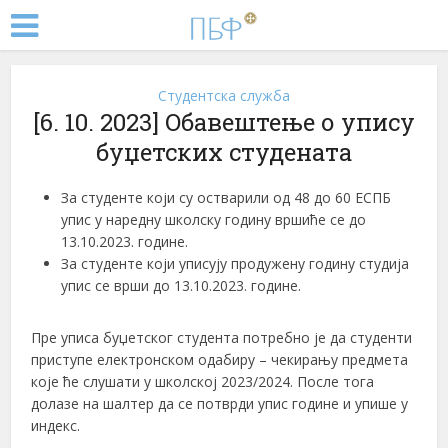
Студентска служба
[6. 10. 2023] Oбавештење о упису
буџетских студената
За студенте који су остварили од 48 до 60 ЕСПБ
упис у наредну школску годину вршиће се до
13.10.2023. године.
За студенте који уписују продужену годину студија
упис се врши до 13.10.2023. године.
Пре уписа буџетског студента потребно је да студенти
приступе електронском одабиру – чекирању предмета
које ће слушати у школској 2023/2024. После тога
долазе на шалтер да се потврди упис године и упише у
индекс.