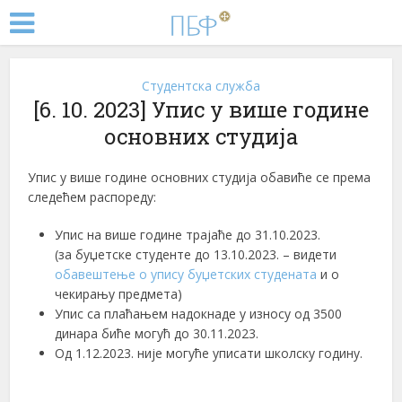
Студентска служба
[6. 10. 2023] Упис у више године
основних студија
Упис у више године основних студија обавиће се према
следећем распореду:
Упис на више године трајаћe до 31.10.2023.
(за буџетске студенте до 13.10.2023. – видети
обавештење о упису буџетских студената
и о
чекирању предмета)
Упис са плаћањем надокнаде у износу од 3500
динара биће могућ до 30.11.2023.
Од 1.12.2023. није могуће уписати школску годину.