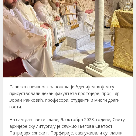
Славска свечаност започела је бденијем, којем су
присуствовали декан факултета протојереј проф. др
Зоран Ранковић, професори, студенти и многи драги
гости.
На сам дан свете славе, 9. октобра 2023. године, Свету
архијерејску литургију је служио Његова Светост
Патријарх српски г. Порфирије, саслуживали су главни