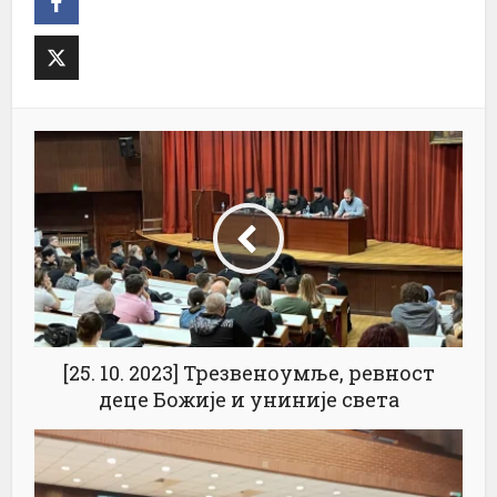
[25. 10. 2023] Трезвеноумље, ревност
деце Божије и униније света