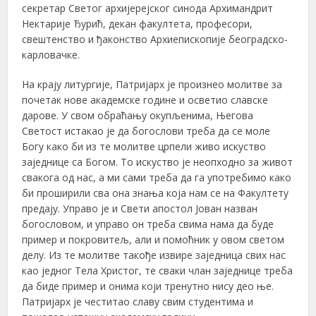
секретар Светог архијерејског синода Архимандрит
Нектарије Ђурић, декан факултета, професори,
свештенство и ђаконство Архиепископије београдско-
карловачке.
На крају литургије, Патријарх је произнео молитве за
почетак нове академске године и осветио славске
дарове. У свом обраћању окупљенима, Његова
Светост истакао је да богослови треба да се моле
Богу како би из те молитве црпели живо искуство
заједнице са Богом. То искуство је неопходно за живот
свакога од нас, а ми сами треба да га употребимо како
би проширили сва она знања која нам се на Факултету
предају. Управо је и Свети апостол Јован назван
богословом, и управо он треба свима нама да буде
пример и покровитељ, али и помоћник у овом светом
делу. Из те молитве такође извире заједница свих нас
као једног Тела Христог, те сваки члан заједнице треба
да биде пример и онима који тренутно нису део ње.
Патријарх је честитао славу свим студентима и