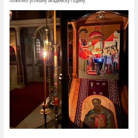
пожелео успешну академску годину.