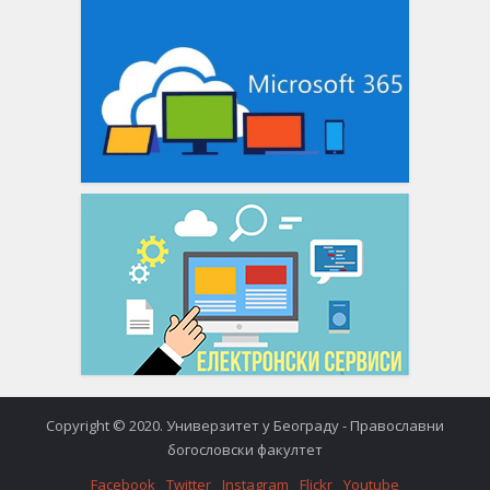
Copyright © 2020. Универзитет у Београду - Православни
богословски факултет
Facebook
Twitter
Instagram
Flickr
Youtube