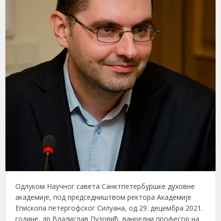
Одлуком Научног савета Санктпетербуршке духовне
академије, под председништвом ректора Академије
Епископа петергофског Силуана, од 29. децембра 2021.
године, др Владислав Пузовић, ванредни професор на