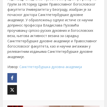
Групи за Историју Цркве Православног богословског
факултета Универзитета у Београду, изабран је за
почасног доктора Санктпетербуршке духовне
академије. У образложењу одлуке истиче се научни
допринос професора Владислава Пузовића
проучавању српско-руских духовних и богословских
веза, његова активност везана за сарадњу
Санктпетербуршке духовне академије и Православног
богословског факултета, као и научни ангажман у
релевантним издањима Санктпетербуршке духовне
академије.
Извор:
Санктпетербуршка духовна академија