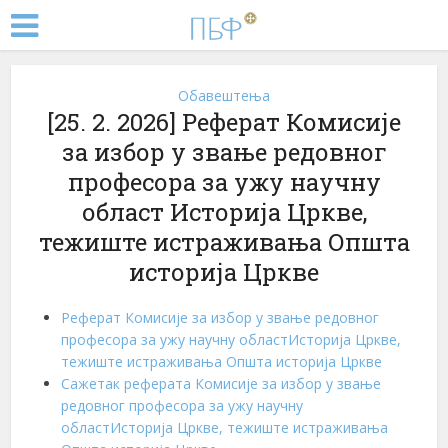
Обавештења
[25. 2. 2026] Реферат Комисије
за избор у звање редовног
професора за ужу научну
област Историја Цркве,
тежиште истраживања Општа
историја Цркве
Реферат Комисије за избор у звање редовног
професора за ужу научну областИсторија Цркве,
тежиште истраживања Општа историја Цркве
Сажетак реферата Комисије за избор у звање
редовног професора за ужу научну
областИсторија Цркве, тежиште истраживања